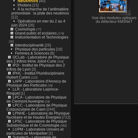
Neutrinos
[40]
Photons
[15]
À la recherche de l’antimatière
primordiale : la piste des neutrinos
[12]
Vue des modules optiques
Opérations en mer du 2 au 4
du détecteur KM3NeT
juin 2024
[26]
Cosmologie
[77]
Grand public et scolaires
[174]
Instrumentation et Technologies
[90]
Interdisciplinarité
[26]
Physique des particules
[16]
Femmes & Sciences
[8]
IJCLab - Laboratoire de Physique
des 2 Infinis Irène Joliot-Curie
[918]
IP2I - Institut de Physique des 2
Infinis de Lyon
[3]
IPHC - Institut Pluridisciplinaire
Hubert Curien
[122]
LAPP - Laboratoire d'Annecy de
Physique des Particules
[39]
LLR - Laboratoire Leprince-
Ringuet
[1]
LPCA - Laboratoire de Physique
de Clermont Auvergne
[24]
LPCC - Laboratoire de Physique
Corpusculaire de Caen
[244]
LPNHE - Laboratoire de Physique
Nucléaire et de Hautes Énergies
[722]
LPSC - Laboratoire de Physique
Subatomique et de Cosmologie
[982]
LUPM - Laboratoire Univers et
particules de Montpellier
[1]
Subatech - Laboratoire de