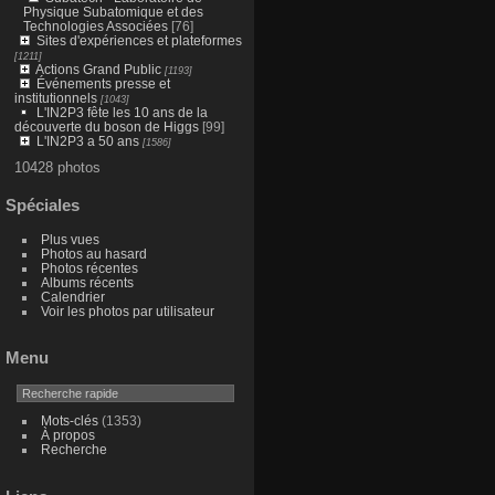
Physique Subatomique et des
Technologies Associées
[76]
Sites d'expériences et plateformes
[1211]
Actions Grand Public
[1193]
Événements presse et
institutionnels
[1043]
L'IN2P3 fête les 10 ans de la
découverte du boson de Higgs
[99]
L'IN2P3 a 50 ans
[1586]
10428 photos
Spéciales
Plus vues
Photos au hasard
Photos récentes
Albums récents
Calendrier
Voir les photos par utilisateur
Menu
Mots-clés
(1353)
À propos
Recherche