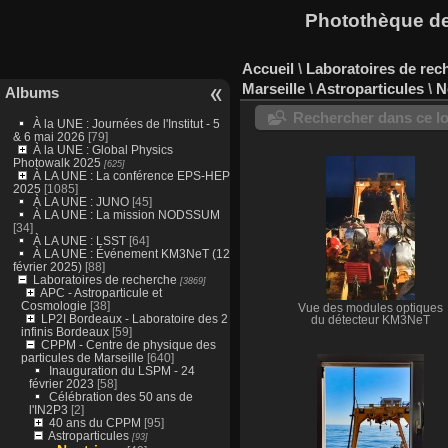
Photothèque des
Accueil
\
Laboratoires de rec
Marseille
\
Astroparticules
\
N
Albums
Rechercher dans ce lo
À la UNE : Journées de l'Institut - 5
& 6 mai 2026
[79]
À la UNE : Global Physics
Photowalk 2025
[625]
À LA UNE : La conférence EPS-HEP
2025
[1085]
À LA UNE : JUNO
[45]
À LA UNE : La mission NODSSUM
[34]
À LA UNE : LSST
[64]
À LA UNE : Événement KM3NeT (12
février 2025)
[88]
Laboratoires de recherche
[3869]
APC - Astroparticule et
Cosmologie
[38]
Vue des modules optiques
LP2I Bordeaux - Laboratoire des 2
du détecteur KM3NeT
infinis Bordeaux
[59]
CPPM - Centre de physique des
particules de Marseille
[640]
Inauguration du LSPM - 24
février 2023
[58]
Célébration des 50 ans de
l'IN2P3
[2]
40 ans du CPPM
[95]
Astroparticules
[93]