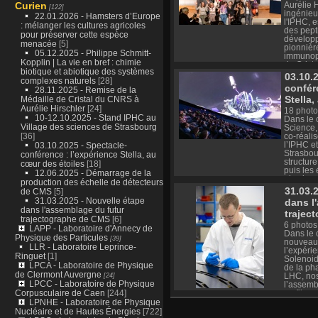
Curien
Aurélie H
pourrait 
[122]
ingénieu
viable, a
22.01.2026 - Hamsters d’Europe
l'IPHC, e
corporell
: mélanger les cultures agricoles
des pept
rongeur 
pour préserver cette espèce
dévelop
menacée
[5]
pionnièr
05.12.2025 - Philippe Schmitt-
immunope
Kopplin | La vie en bref : chimie
de Crist
biotique et abiotique des systèmes
médaille 
03.10.
complexes naturels
[28]
cérémoni
confér
28.11.2025 - Remise de la
CNRS Als
Stella
vendred
Médaille de Cristal du CNRS à
les locau
Aurélie Hirschler
[24]
18 photo
service p
10-12.10.2025 - Stand IPHC au
Dans le 
Village des sciences de Strasbourg
Science,
[36]
co-réalis
l’IPHC e
03.10.2025 - Spectacle-
Strasbour
conférence : l’expérience Stella, au
structure
cœur des étoiles
[18]
puis les 
12.06.2025 - Démarrage de la
physique
production des échelle de détecteurs
STELLA (
31.03.
de CMS
[5]
comment 
31.03.2025 - Nouvelle étape
dans l
reprodui
dans l'assemblage du futur
trajec
réactions
trajectographe de CMS
[6]
coeur des
6 photos
LAPP - Laboratoire d'Annecy de
Dans le 
Physique des Particules
[39]
nouveau 
LLR - Laboratoire Leprince-
l’expér
Ringuet
[1]
Solenoid)
LPCA - Laboratoire de Physique
de la ph
de Clermont Auvergne
[24]
LHC, nos
LPCC - Laboratoire de Physique
l’assemb
Corpusculaire de Caen
[244]
en fibre
technolo
LPNHE - Laboratoire de Physique
d’ingénie
Nucléaire et de Hautes Énergies
[722]