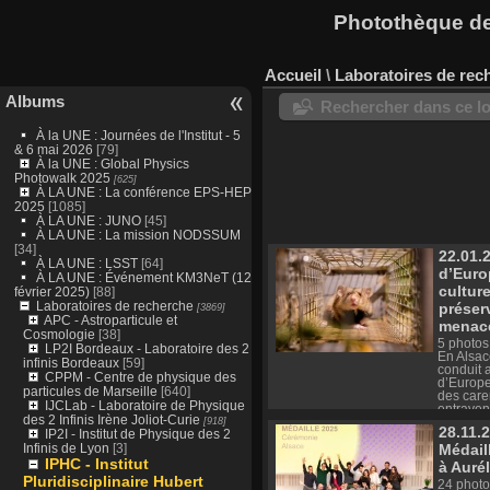
Photothèque des
Accueil
\
Laboratoires de rec
Albums
Rechercher dans ce lo
À la UNE : Journées de l'Institut - 5
& 6 mai 2026
[79]
À la UNE : Global Physics
Photowalk 2025
[625]
À LA UNE : La conférence EPS-HEP
2025
[1085]
À LA UNE : JUNO
[45]
À LA UNE : La mission NODSSUM
[34]
22.01.
À LA UNE : LSST
[64]
d’Euro
À LA UNE : Événement KM3NeT (12
cultur
février 2025)
[88]
Laboratoires de recherche
préser
[3869]
APC - Astroparticule et
menac
Cosmologie
[38]
5 photos
LP2I Bordeaux - Laboratoire des 2
En Alsac
infinis Bordeaux
[59]
conduit 
CPPM - Centre de physique des
d’Europe
particules de Marseille
[640]
des care
IJCLab - Laboratoire de Physique
entraven
des 2 Infinis Irène Joliot-Curie
[918]
parue da
28.11.
IP2I - Institut de Physique des 2
Open Sc
Infinis de Lyon
[3]
Médail
collabor
agricole
IPHC - Institut
à Aurél
mélange 
Pluridisciplinaire Hubert
24 photo
légumine