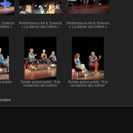
& Science
Performance Art & Science
Performance Art & Science
nfinis »
« La danse des infinis »
« La danse des infinis »
 public
Soirée grand public "A la
Soirée grand public "A la
recherche des infinis"
recherche des infinis"
rnière