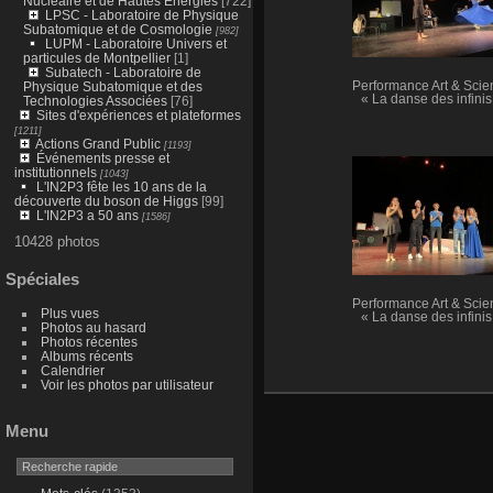
Nucléaire et de Hautes Énergies
[722]
LPSC - Laboratoire de Physique
Subatomique et de Cosmologie
[982]
LUPM - Laboratoire Univers et
particules de Montpellier
[1]
Subatech - Laboratoire de
Physique Subatomique et des
Performance Art & Scie
« La danse des infinis
Technologies Associées
[76]
Sites d'expériences et plateformes
[1211]
Actions Grand Public
[1193]
Événements presse et
institutionnels
[1043]
L'IN2P3 fête les 10 ans de la
découverte du boson de Higgs
[99]
L'IN2P3 a 50 ans
[1586]
10428 photos
Spéciales
Performance Art & Scie
Plus vues
« La danse des infinis
Photos au hasard
Photos récentes
Albums récents
Calendrier
Voir les photos par utilisateur
Menu