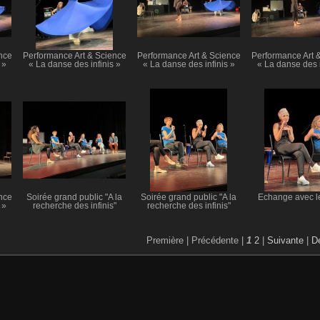
nce
Performance Art & Science
Performance Art & Science
Performance Art 
 »
« La danse des infinis »
« La danse des infinis »
« La danse des i
nce
Soirée grand public "A la
Soirée grand public "A la
Echange avec le
 »
recherche des infinis"
recherche des infinis"
Première |
Précédente |
1
2
|
Suivante
|
De