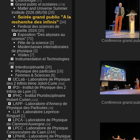
Cosmologie
[77]
Grand public et scolaires
[174]
Matter and Universe Summer
Institute 2026 (MUSI)
[28]
Soirée grand public "A la
recherche des infinis"
[34]
Festival des sciences de
Marseille 2024
[30]
Exposition "Des abysses au
cosmos"
[70]
Conférence grand publ
Fête de la science
[2]
Masterclasses internationales
de physique
[3]
Visites
[7]
Instrumentation et Technologies
[90]
Interdisciplinarité
[26]
Physique des particules
[16]
Femmes & Sciences
[8]
IJCLab - Laboratoire de Physique
des 2 Infinis Irène Joliot-Curie
[918]
IP2I - Institut de Physique des 2
Infinis de Lyon
[3]
IPHC - Institut Pluridisciplinaire
Hubert Curien
[122]
Conférence grand publ
LAPP - Laboratoire d'Annecy de
Physique des Particules
[39]
LLR - Laboratoire Leprince-
Ringuet
[1]
LPCA - Laboratoire de Physique
de Clermont Auvergne
[24]
LPCC - Laboratoire de Physique
Corpusculaire de Caen
[244]
LPNHE - Laboratoire de Physique