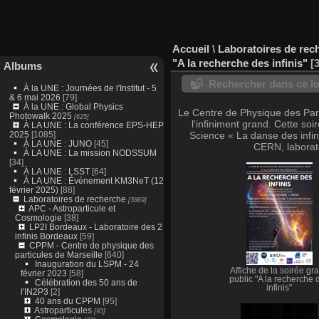
Accueil
\
Laboratoires de rec
"A la recherche des infinis"
Albums
Rechercher dans ce lo
À la UNE : Journées de l'Institut - 5
& 6 mai 2026
[79]
À la UNE : Global Physics
Le Centre de Physique des Parti
Photowalk 2025
[625]
l'infiniment grand. Cette s
À LA UNE : La conférence EPS-HEP
2025
[1085]
Science « La danse des infin
À LA UNE : JUNO
[45]
CERN, laborato
À LA UNE : La mission NODSSUM
[34]
À LA UNE : LSST
[64]
À LA UNE : Événement KM3NeT (12
février 2025)
[88]
Laboratoires de recherche
[3869]
APC - Astroparticule et
Cosmologie
[38]
LP2I Bordeaux - Laboratoire des 2
infinis Bordeaux
[59]
CPPM - Centre de physique des
particules de Marseille
[640]
Inauguration du LSPM - 24
Affiche de la soirée gr
février 2023
[58]
public "A la recherche 
Célébration des 50 ans de
infinis"
l'IN2P3
[2]
40 ans du CPPM
[95]
Astroparticules
[93]