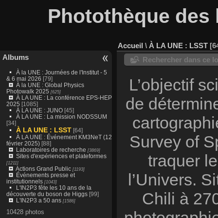
Photothèque des l
Accueil
\
À LA UNE : LSST
6
Albums
Rechercher dans ce lo
À la UNE : Journées de l'Institut - 5
& 6 mai 2026
[79]
L’objectif sc
À la UNE : Global Physics
Photowalk 2025
[625]
À LA UNE : La conférence EPS-HEP
de détermine
2025
[1085]
À LA UNE : JUNO
[45]
À LA UNE : La mission NODSSUM
cartographi
[34]
À LA UNE : LSST
[64]
Survey of S
À LA UNE : Événement KM3NeT (12
février 2025)
[88]
Laboratoires de recherche
[3869]
traquer l
Sites d'expériences et plateformes
[1211]
Actions Grand Public
[1193]
l’Univers. S
Événements presse et
institutionnels
[1043]
L'IN2P3 fête les 10 ans de la
Chili à 27
découverte du boson de Higgs
[99]
L'IN2P3 a 50 ans
[1586]
10428 photos
photographie