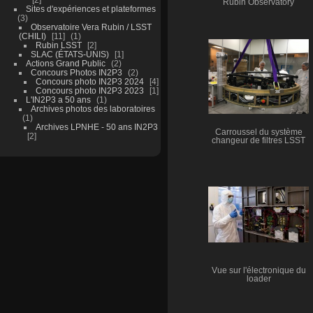
Rubin Observatory
Sites d'expériences et plateformes
3
Observatoire Vera Rubin / LSST
(CHILI)
11
1
Rubin LSST
2
SLAC (ÉTATS-UNIS)
1
Actions Grand Public
2
Concours Photos IN2P3
2
Concours photo IN2P3 2024
4
Concours photo IN2P3 2023
1
L'IN2P3 a 50 ans
1
Archives photos des laboratoires
1
Archives LPNHE - 50 ans IN2P3
Carroussel du système
2
changeur de filtres LSST
Vue sur l'électronique du
loader