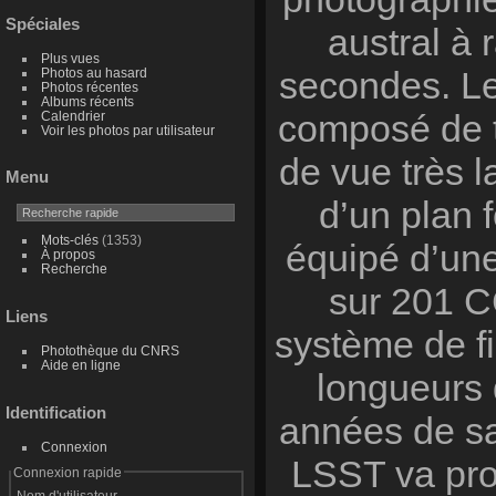
Spéciales
austral à 
Plus vues
secondes. Le
Photos au hasard
Photos récentes
Albums récents
composé de t
Calendrier
Voir les photos par utilisateur
de vue très l
Menu
d’un plan 
Mots-clés
(1353)
équipé d’une
À propos
Recherche
sur 201 CC
Liens
système de fi
Photothèque du CNRS
Aide en ligne
longueurs 
Identification
années de sa
Connexion
LSST va pro
Connexion rapide
Nom d'utilisateur