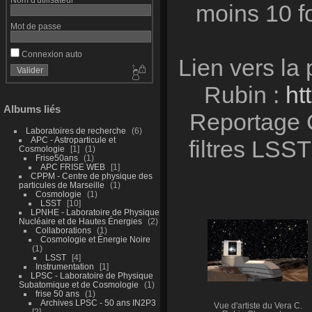
moins 10 fo
Mot de passe
Connexion auto
Lien vers la
Rubin :
ht
Albums liés
Reportage 
Laboratoires de recherche
6
APC - Astroparticule et
filtres LSST
Cosmologie
1
1
Frise50ans
1
APC FRISE WEB
1
CPPM - Centre de physique des
particules de Marseille
1
Cosmologie
1
LSST
10
LPNHE - Laboratoire de Physique
Nucléaire et de Hautes Énergies
2
Collaborations
1
Cosmologie et Énergie Noire
1
LSST
4
Instrumentation
1
LPSC - Laboratoire de Physique
Subatomique et de Cosmologie
1
frise 50 ans
1
Archives LPSC - 50 ans IN2P3
Vue d'artiste du Vera C.
2