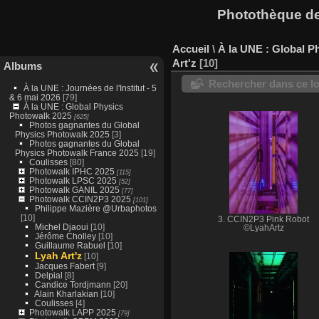
Photothèque des
Accueil
\
À la UNE : Global P
Art'z
10
Albums
Rechercher dans ce lo
À la UNE : Journées de l'Institut - 5
& 6 mai 2026
[79]
À la UNE : Global Physics
Photowalk 2025
[625]
Photos gagnantes du Global
Physics Photowalk 2025
[3]
Photos gagnantes du Global
Physics Photowalk France 2025
[19]
Coulisses
[80]
Photowalk IPHC 2025
[115]
Photowalk LPSC 2025
[52]
Photowalk GANIL 2025
[77]
Photowalk CCIN2P3 2025
[101]
Philippe Mazière @Urbaphotos
[10]
3. CCIN2P3 Pink Robot
Michel Djaoui
[10]
©LyahArtz
Jérôme Cholley
[10]
Guillaume Rabuel
[10]
Lyah Art'z
[10]
Jacques Fabert
[9]
Delpial
[8]
Candice Tordjmann
[20]
Alain Kharlakian
[10]
Coulisses
[4]
Photowalk LAPP 2025
[79]