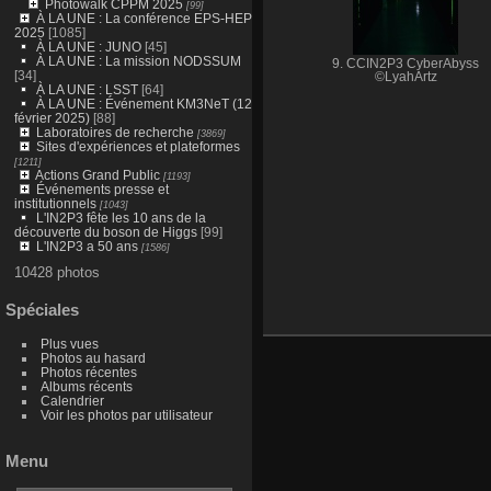
Photowalk CPPM 2025
[99]
À LA UNE : La conférence EPS-HEP
2025
[1085]
À LA UNE : JUNO
[45]
À LA UNE : La mission NODSSUM
9. CCIN2P3 CyberAbyss
[34]
©LyahArtz
À LA UNE : LSST
[64]
À LA UNE : Événement KM3NeT (12
février 2025)
[88]
Laboratoires de recherche
[3869]
Sites d'expériences et plateformes
[1211]
Actions Grand Public
[1193]
Événements presse et
institutionnels
[1043]
L'IN2P3 fête les 10 ans de la
découverte du boson de Higgs
[99]
L'IN2P3 a 50 ans
[1586]
10428 photos
Spéciales
Plus vues
Photos au hasard
Photos récentes
Albums récents
Calendrier
Voir les photos par utilisateur
Menu