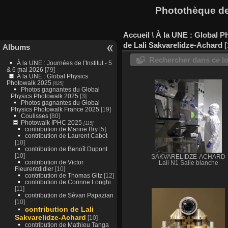
Photothèque des
Accueil
\
À la UNE : Global P
de Lali Sakvarelidze-Achard
Albums
Rechercher dans ce lo
À la UNE : Journées de l'Institut - 5
& 6 mai 2026
[79]
À la UNE : Global Physics
Photowalk 2025
[625]
Photos gagnantes du Global
Physics Photowalk 2025
[3]
Photos gagnantes du Global
Physics Photowalk France 2025
[19]
Coulisses
[80]
Photowalk IPHC 2025
[115]
contribution de Marine Bry
[5]
contribution de Laurent Cabot
[10]
contribution de Benoît Dupont
[10]
SAKVARELIDZE-ACHARD
contribution de Victor
Lali N1 Salle blanche
Fleurentdidier
[10]
contribution de Thomas Gitz
[12]
contribution de Corinne Longhi
[11]
contribution de Sévan Papazian
[10]
contribution de Lali
Sakvarelidze-Achard
[10]
contribution de Mathieu Tanga