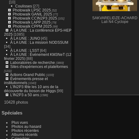
[10]
Coulisses
[27]
Photowalk LPSC 2025
[52]
Photowalk GANIL 2025
[77]
Photowalk CCIN2P3 2025
SAKVARELIDZE-ACHARD
[101]
Lali N4 Cyclope
Photowalk LAPP 2025
[79]
Photowalk CPPM 2025
[99]
À LA UNE : La conférence EPS-HEP
2025
[1085]
À LA UNE : JUNO
[45]
À LA UNE : La mission NODSSUM
[34]
À LA UNE : LSST
[64]
À LA UNE : Événement KM3NeT (12
février 2025)
[88]
Laboratoires de recherche
[3869]
Sites d'expériences et plateformes
[1211]
Actions Grand Public
[1193]
Événements presse et
institutionnels
[1043]
L'IN2P3 fête les 10 ans de la
découverte du boson de Higgs
[99]
L'IN2P3 a 50 ans
[1586]
10428 photos
Spéciales
Plus vues
Photos au hasard
Photos récentes
Albums récents
Calendrier