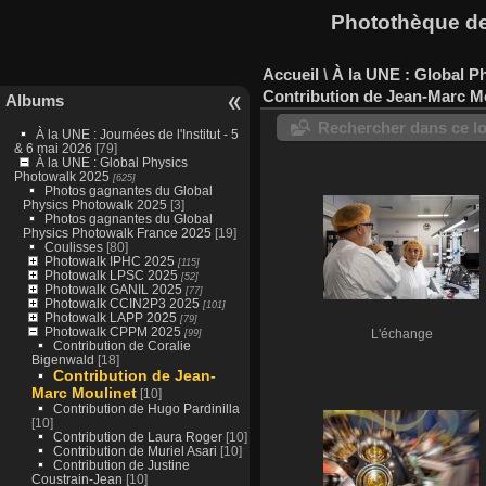
Photothèque des
Accueil
\
À la UNE : Global P
Contribution de Jean-Marc M
Albums
Rechercher dans ce lo
À la UNE : Journées de l'Institut - 5
& 6 mai 2026
[79]
À la UNE : Global Physics
Photowalk 2025
[625]
Photos gagnantes du Global
Physics Photowalk 2025
[3]
Photos gagnantes du Global
Physics Photowalk France 2025
[19]
Coulisses
[80]
Photowalk IPHC 2025
[115]
Photowalk LPSC 2025
[52]
Photowalk GANIL 2025
[77]
Photowalk CCIN2P3 2025
[101]
Photowalk LAPP 2025
[79]
Photowalk CPPM 2025
[99]
L'échange
Contribution de Coralie
Bigenwald
[18]
Contribution de Jean-
Marc Moulinet
[10]
Contribution de Hugo Pardinilla
[10]
Contribution de Laura Roger
[10]
Contribution de Muriel Asari
[10]
Contribution de Justine
Coustrain-Jean
[10]