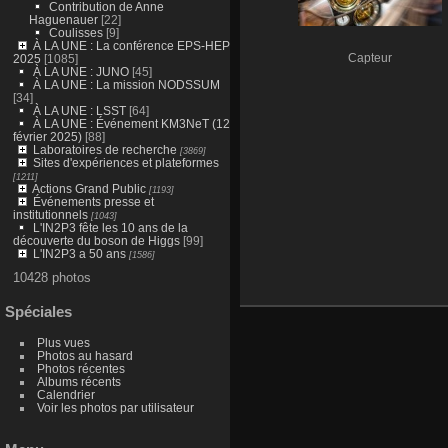
Contribution de Anne
Haguenauer
[22]
Coulisses
[9]
À LA UNE : La conférence EPS-HEP
2025
[1085]
Capteur
À LA UNE : JUNO
[45]
À LA UNE : La mission NODSSUM
[34]
À LA UNE : LSST
[64]
À LA UNE : Événement KM3NeT (12
février 2025)
[88]
Laboratoires de recherche
[3869]
Sites d'expériences et plateformes
[1211]
Actions Grand Public
[1193]
Événements presse et
institutionnels
[1043]
L'IN2P3 fête les 10 ans de la
découverte du boson de Higgs
[99]
L'IN2P3 a 50 ans
[1586]
10428 photos
Spéciales
Plus vues
Photos au hasard
Photos récentes
Albums récents
Calendrier
Voir les photos par utilisateur