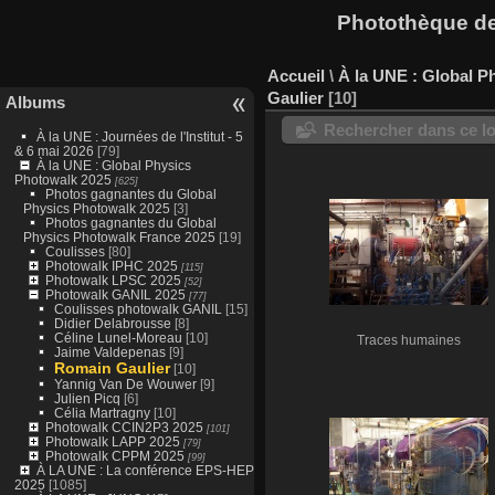
Photothèque des
Accueil
\
À la UNE : Global P
Gaulier
10
Albums
Rechercher dans ce lo
À la UNE : Journées de l'Institut - 5
& 6 mai 2026
[79]
À la UNE : Global Physics
Photowalk 2025
[625]
Photos gagnantes du Global
Physics Photowalk 2025
[3]
Photos gagnantes du Global
Physics Photowalk France 2025
[19]
Coulisses
[80]
Photowalk IPHC 2025
[115]
Photowalk LPSC 2025
[52]
Photowalk GANIL 2025
[77]
Coulisses photowalk GANIL
[15]
Didier Delabrousse
[8]
Céline Lunel-Moreau
[10]
Traces humaines
Jaime Valdepenas
[9]
Romain Gaulier
[10]
Yannig Van De Wouwer
[9]
Julien Picq
[6]
Célia Martragny
[10]
Photowalk CCIN2P3 2025
[101]
Photowalk LAPP 2025
[79]
Photowalk CPPM 2025
[99]
À LA UNE : La conférence EPS-HEP
2025
[1085]