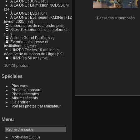
À LA UNE : JUNO
[45]
À LA UNE : La mission NODSSUM
[34]
À LA UNE : LSST
[64]
À LA UNE : Événement KM3NeT (12
Passages superposés
février 2025)
[88]
Laboratoires de recherche
[3869]
Sites d'expériences et plateformes
[1211]
Actions Grand Public
[1193]
Événements presse et
institutionnels
[1043]
L'IN2P3 fête les 10 ans de la
découverte du boson de Higgs
[99]
L'IN2P3 a 50 ans
[1586]
10428 photos
Spéciales
Plus vues
Photos au hasard
Photos récentes
Albums récents
Calendrier
Voir les photos par utilisateur
Menu
Mots-clés
(1353)