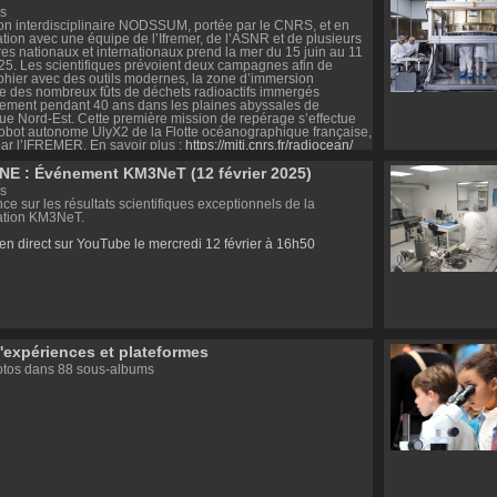
rre & Univers).
s
www.eps-hep2025.eu/
on interdisciplinaire NODSSUM, portée par le CNRS, et en
ation avec une équipe de l’Ifremer, de l’ASNR et de plusieurs
res nationaux et internationaux prend la mer du 15 juin au 11
2025. Les scientifiques prévoient deux campagnes afin de
phier avec des outils modernes, la zone d’immersion
le des nombreux fûts de déchets radioactifs immergés
rement pendant 40 ans dans les plaines abyssales de
ique Nord-Est. Cette première mission de repérage s’effectue
robot autonome UlyX2 de la Flotte océanographique française,
ar l’IFREMER. En savoir plus :
https://miti.cnrs.fr/radiocean/
NE : Événement KM3NeT (12 février 2025)
s
ce sur les résultats scientifiques exceptionnels de la
ation KM3NeT.
 en direct sur YouTube le mercredi 12 février à 16h50
d'expériences et plateformes
otos dans 88 sous-albums