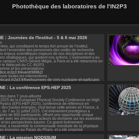
Photothèque des laboratoires de l'IN2P3
E : Journées de l'Institut - 5 & 6 mai 2026
s
ées, qui constituent le temps fort annuel de l’institut,
ent l’ensemble des personnels des unités de recherche
es enjeux scientifiques majeurs de nos disciplines et des
ions stratégiques, qui guident nos actions. L’événement a eu
 le campus CNRS Gérard Mégie, à Paris et a été retransmis en
ar le Webcast du CC-IN2P3.
amme et les présentations :
ndico.in2p3.fr/event/38962/
evoir toutes les interventions :
ebcast.in2p3.fr/live/journees-de-cnrs-nucleaire-et-particules
NE : La conférence EPS-HEP 2025
otos dans 7 sous-albums
n 2025 de la European Physical Society Conference on High
hysics (EPS-HEP 2025), conférence de référence en
 des hautes énergies, s'est tenue cette année en France, à
e, du 7 au 11 juillet 2025. Cet événement prestigieux a
 près de 800 participants, offrant une opportunité unique
er avec les principaux acteurs du domaine sur les avancées
s et les perspectives futures. Ce grand événement
ional, a rassemblé la communauté mondiale de la physique
es énergies au Palais du Pharo, et a été organisé
ement par des laboratoires CNRS Nucléaire & Particules
UNE : La mission NODSSUM
2IT, LUPM et CC-IN2P3) le CPT (CNRS Physique) et le LAM