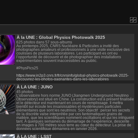
À la UNE : Global Physics Photowalk 2025
625 photos dans 57 sous-albums
Au printemps 2025, CNRS Nucléaire & Particules a invité des
photographes amateurs et professionnels à une visite exclusive des
coulisses de plusieurs laboratoires. Les participant·es ont eu
l’opportunité de découvrir et de photographier des installations
expérimentales souvent inaccessibles au public.
#PhysPics25
https://www.in2p3.cnrs.fr/fr/cnrsinfo/global-physics-photowalk-2025-
decouvrez-les-photos-gagnantes-dans-les-laboratoires
À LA UNE : JUNO
45 photos
L’observatoire hors norme JUNO (Jiangmen Underground Neutrino
Observatory) est situé en Chine. La construction est à présent finalisée
et le détecteur est maintenant en cours de remplissage. Il mettra
bientôt sur écoute les insaisissables et mystérieuses particules
élémentaires que sont les neutrinos. Son objectif : percer les secrets
de la discrète valse interprétée par ces fantomatiques grains de
matière, que les scientifiques nomment oscillations et qui les intriguent
tant. À quelques semaines du démarrage de l’expérience, descente
en images à 700 mètres sous terre au cœur du détecteur. La prise de
données scientifique démarrera en janvier 2026.
À LA UNE : LSST