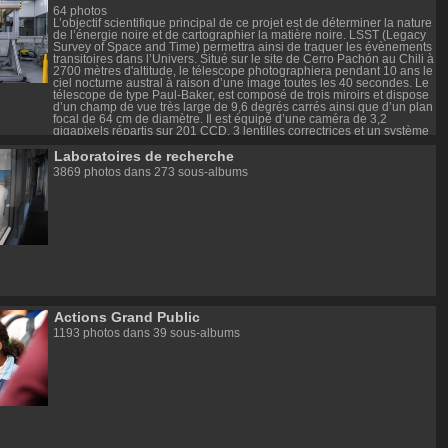
64 photos
L’objectif scientifique principal de ce projet est de déterminer la nature
de l’énergie noire et de cartographier la matière noire. LSST (Legacy
Survey of Space and Time) permettra ainsi de traquer les évènements
transitoires dans l’Univers. Situé sur le site de Cerro Pachón au Chili à
2700 mètres d'altitude, le télescope photographiera pendant 10 ans le
ciel nocturne austral à raison d’une image toutes les 40 secondes. Le
télescope de type Paul-Baker, est composé de trois miroirs et dispose
d’un champ de vue très large de 9,6 degrés carrés ainsi que d’un plan
focal de 64 cm de diamètre. Il est équipé d’une caméra de 3,2
gigapixels répartis sur 201 CCD, 3 lentilles correctrices et un système
de filtres pour l’observation du ciel en 6 longueurs d’onde différentes.
Laboratoires de recherche
Durant les 10 années de sa phase d'exploitation (2025-2035), LSST
va produire une quantité de données au moins 10 fois plus importante
3869 photos dans 273 sous-albums
que l’existant.
Lien vers la photothèque de l'observatoire Vera Rubin :
https://rubinobservatory.org/gallery
Reportage CNRS Images sur le changeur de filtres LSST :
https://images.cnrs.fr/reportage-photo/rep000739
Actions Grand Public
1193 photos dans 39 sous-albums