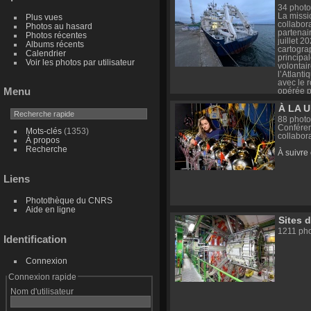
(CNRS Te
34 photo
https://
La missi
Plus vues
collabor
Photos au hasard
partenai
Photos récentes
juillet 
Albums récents
cartogra
Calendrier
principa
Voir les photos par utilisateur
volontai
l’Atlant
avec le 
Menu
opérée p
À LA U
88 photo
Conféren
Mots-clés
(1353)
collabor
À propos
Recherche
À suivre
Liens
Photothèque du CNRS
Aide en ligne
Sites 
1211 ph
Identification
Connexion
Connexion rapide
Nom d'utilisateur