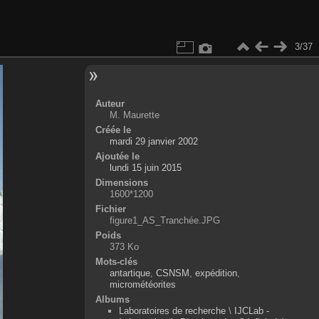
3/37
Auteur
M. Maurette
Créée le
mardi 29 janvier 2002
Ajoutée le
lundi 15 juin 2015
Dimensions
1600*1200
Fichier
figure1_AS_Tranchée.JPG
Poids
373 Ko
Mots-clés
antartique
,
CSNSM
,
expédition
,
micrométéorites
Albums
Laboratoires de recherche
\
IJCLab -