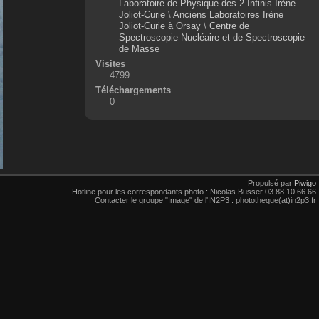
Laboratoire de Physique des 2 Infinis Irène
Joliot-Curie
\
Anciens Laboratoires Irène
Joliot-Curie à Orsay
\
Centre de
Spectroscopie Nucléaire et de Spectroscopie
de Masse
Visites
4799
Téléchargements
0
Propulsé par
Piwigo
Hotline pour les correspondants photo : Nicolas Busser 03.88.10.66.66
Contacter le groupe "Image" de l'IN2P3 : phototheque(at)in2p3.fr