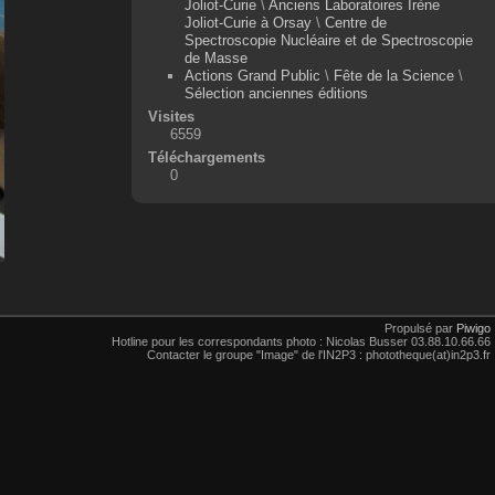
Joliot-Curie
\
Anciens Laboratoires Irène
Joliot-Curie à Orsay
\
Centre de
Spectroscopie Nucléaire et de Spectroscopie
de Masse
Actions Grand Public
\
Fête de la Science
\
Sélection anciennes éditions
Visites
6559
Téléchargements
0
Propulsé par
Piwigo
Hotline pour les correspondants photo : Nicolas Busser 03.88.10.66.66
Contacter le groupe "Image" de l'IN2P3 : phototheque(at)in2p3.fr