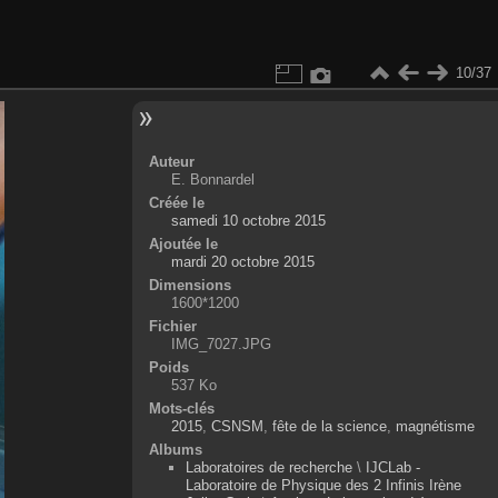
10/37
Auteur
E. Bonnardel
Créée le
samedi 10 octobre 2015
Ajoutée le
mardi 20 octobre 2015
Dimensions
1600*1200
Fichier
IMG_7027.JPG
Poids
537 Ko
Mots-clés
2015
,
CSNSM
,
fête de la science
,
magnétisme
Albums
Laboratoires de recherche
\
IJCLab -
Laboratoire de Physique des 2 Infinis Irène