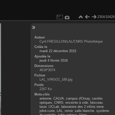
2354/10428
Auteur
Cyril FRESILLON/LAL/CNRS Photothèque
Créée le
mardi 22 décembre 2015
Ajoutée le
jeudi 4 février 2016
Dimensions
4618*3074
Fichier
LAL_VIRGO1_189.jpg
Poids
2267 Ko
Mots-clés
antenne
,
CALVA
,
campus d'Orsay
,
cavités
optiques
,
CNRS
,
enceinte à vide
,
faisceau
laser
,
IJCLab
,
laboratoire des 2 infinis irene
joliot-curie
,
LAL
,
miroir
,
salle blanche
,
système
de contrôle
,
table optique
,
Virgo