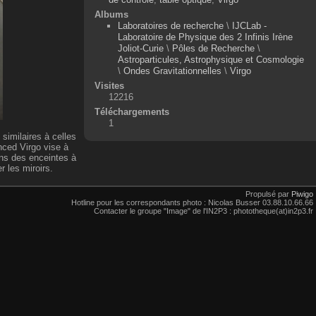
Albums
Laboratoires de recherche
\
IJCLab -
Laboratoire de Physique des 2 Infinis Irène
Joliot-Curie
\
Pôles de Recherche
\
Astroparticules, Astrophysique et Cosmologie
\
Ondes Gravitationnelles
\
Virgo
Visites
12216
Téléchargements
1
similaires à celles
nced Virgo vise à
ans des enceintes à
r les miroirs.
Propulsé par
Piwigo
Hotline pour les correspondants photo : Nicolas Busser 03.88.10.66.66
Contacter le groupe "Image" de l'IN2P3 : phototheque(at)in2p3.fr