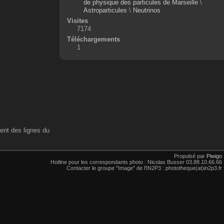
de physique des particules de Marseille
\
Astroparticules
\
Neutrinos
Visites
7174
Téléchargements
1
ent des lignes du
Propulsé par
Piwigo
Hotline pour les correspondants photo : Nicolas Busser 03.88.10.66.66
Contacter le groupe "Image" de l'IN2P3 : phototheque(at)in2p3.fr