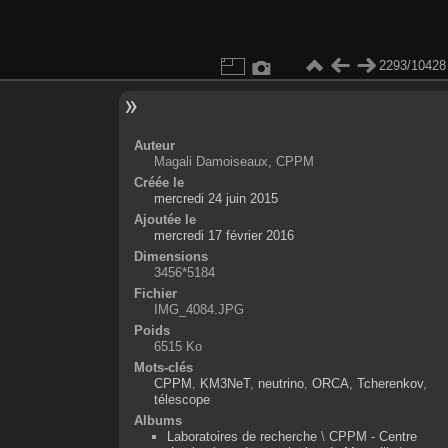
2293/10428
Auteur
Magali Damoiseaux, CPPM
Créée le
mercredi 24 juin 2015
Ajoutée le
mercredi 17 février 2016
Dimensions
3456*5184
Fichier
IMG_4084.JPG
Poids
6515 Ko
Mots-clés
CPPM
,
KM3NeT
,
neutrino
,
ORCA
,
Tcherenkov
,
télescope
Albums
Laboratoires de recherche
\
CPPM - Centre