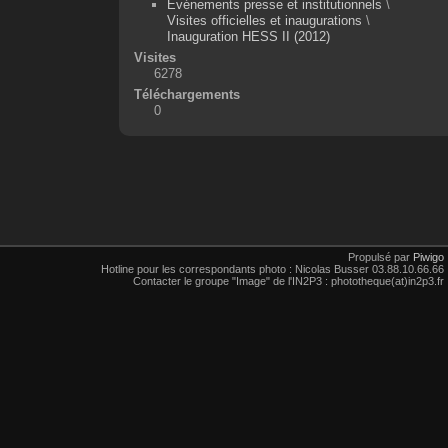
Événements presse et institutionnels
\
Visites officielles et inaugurations
\
Inauguration HESS II (2012)
Visites
6278
Téléchargements
0
Propulsé par
Piwigo
Hotline pour les correspondants photo : Nicolas Busser 03.88.10.66.66
Contacter le groupe "Image" de l'IN2P3 : phototheque(at)in2p3.fr