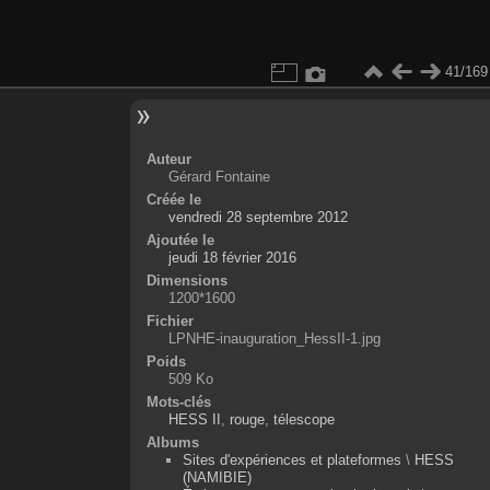
41/169
Auteur
Gérard Fontaine
Créée le
vendredi 28 septembre 2012
Ajoutée le
jeudi 18 février 2016
Dimensions
1200*1600
Fichier
LPNHE-inauguration_HessII-1.jpg
Poids
509 Ko
Mots-clés
HESS II
,
rouge
,
télescope
Albums
Sites d'expériences et plateformes
\
HESS
(NAMIBIE)