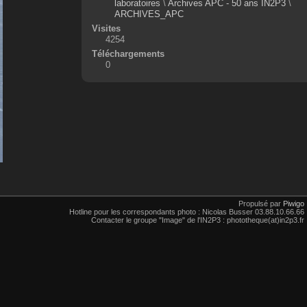
laboratoires
\
Archives APC - 50 ans IN2P3
\
ARCHIVES_APC
Visites
4254
Téléchargements
0
Propulsé par
Piwigo
Hotline pour les correspondants photo : Nicolas Busser 03.88.10.66.66
Contacter le groupe "Image" de l'IN2P3 : phototheque(at)in2p3.fr