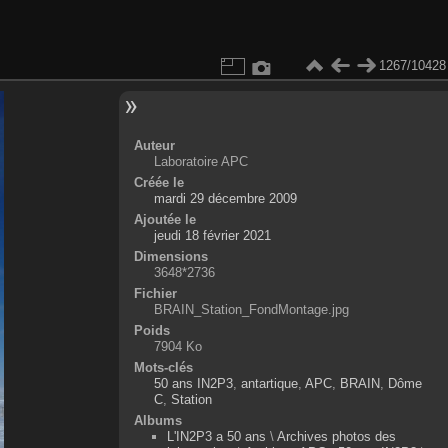
1267/10428
Auteur
Laboratoire APC
Créée le
mardi 29 décembre 2009
Ajoutée le
jeudi 18 février 2021
Dimensions
3648*2736
Fichier
BRAIN_Station_FondMontage.jpg
Poids
7904 Ko
Mots-clés
50 ans IN2P3
,
antartique
,
APC
,
BRAIN
,
Dôme
C
,
Station
Albums
L'IN2P3 a 50 ans
\
Archives photos des