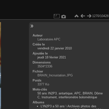
1270/10428
Auteur
Laboratoire APC
Créée le
vendredi 22 janvier 2010
Ajoutée le
jeudi 18 février 2021
Dimensions
3504*2336
Fichier
BRAIN_Incrustation.JPG
Poids
3377 Ko
Mots-clés
50 ans IN2P3
,
antartique
,
APC
,
BRAIN
,
Dôme
C
,
Instrument
,
interféromètre bolométrique
Albums
L'IN2P3 a 50 ans
\
Archives photos des