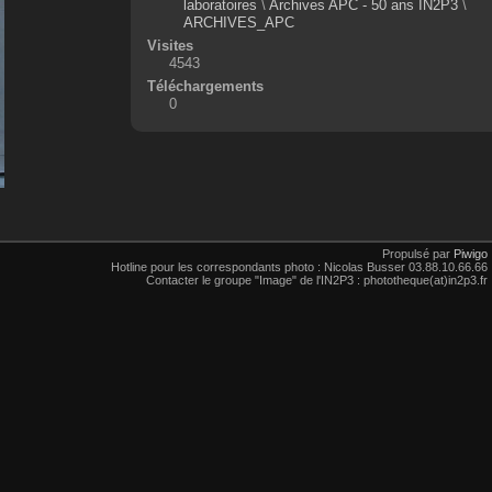
laboratoires
\
Archives APC - 50 ans IN2P3
\
ARCHIVES_APC
Visites
4543
Téléchargements
0
Propulsé par
Piwigo
Hotline pour les correspondants photo : Nicolas Busser 03.88.10.66.66
Contacter le groupe "Image" de l'IN2P3 : phototheque(at)in2p3.fr