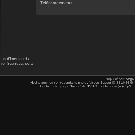
Téléchargements
2
ion d’ions lourds
niel Guerreau, sera
Propulsé par
Piwigo
Hotline pour les correspondants photo : Nicolas Busser 03.88.10.66.66
Contacter le groupe "Image" de l'IN2P3 : phototheque(at)in2p3.fr