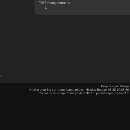
Téléchargements
1
s.
Propulsé par
Piwigo
Hotline pour les correspondants photo : Nicolas Busser 03.88.10.66.66
Contacter le groupe "Image" de l'IN2P3 : phototheque(at)in2p3.fr