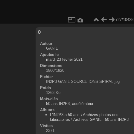
727/10428
Auteur
GANIL
Ajoutée le
mardi 23 février 2021
Dimensions
1960*1920
Fichier
IN2P3-GANIL-SOURCE-IONS-SPIRAL.jpg
Poids
1263 Ko
Mots-clés
50 ans IN2P3
,
accélérateur
Albums
L'IN2P3 a 50 ans
\
Archives photos des
laboratoires
\
Archives GANIL - 50 ans IN2P3
Visites
2371