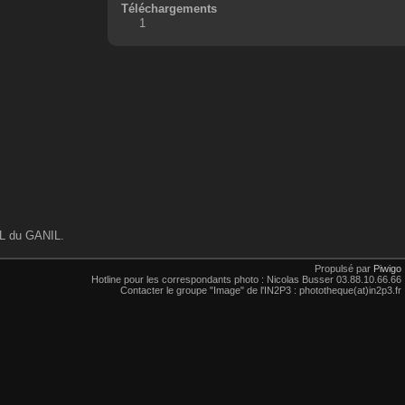
Téléchargements
1
AL du GANIL.
Propulsé par
Piwigo
Hotline pour les correspondants photo : Nicolas Busser 03.88.10.66.66
Contacter le groupe "Image" de l'IN2P3 : phototheque(at)in2p3.fr