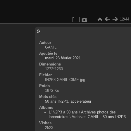
12/44
Auteur
GANIL
Ajoutée le
mardi 23 février 2021
Dimensions
1272*1260
Fichier
IN2P3-GANIL-CIME.jpg
Poids
1972 Ko
Mots-clés
50 ans IN2P3
,
accélérateur
Albums
L'IN2P3 a 50 ans
\
Archives photos des
laboratoires
\
Archives GANIL - 50 ans IN2P3
Visites
2523