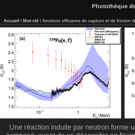
Photothèque des
Accueil
\
Mot-clé
\
Sections efficaces de capture et de fission 
Une réaction induite par neutron forme u