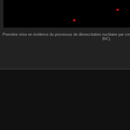
Première mise en évidence du processus de désexcitation nucléaire par conv
BIC).