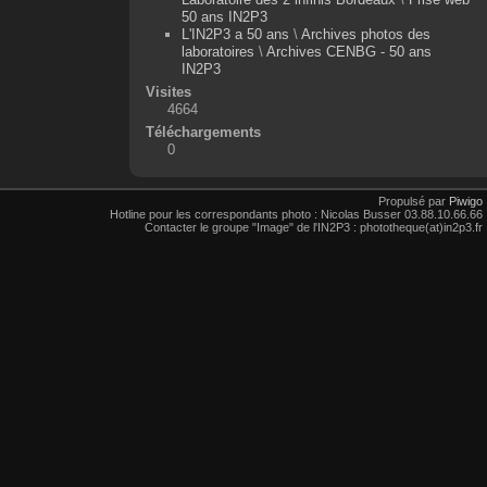
50 ans IN2P3
L'IN2P3 a 50 ans
\
Archives photos des
laboratoires
\
Archives CENBG - 50 ans
IN2P3
Visites
4664
Téléchargements
0
Propulsé par
Piwigo
Hotline pour les correspondants photo : Nicolas Busser 03.88.10.66.66
Contacter le groupe "Image" de l'IN2P3 : phototheque(at)in2p3.fr