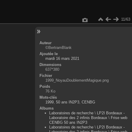
11/63
Auteur
©BertramBlank
Ajoutée le
mardi 16 mars 2021
Dimensions
637*380
Fichier
1999_NoyauDoublementMagique.png
Poids
76 Ko
Mots-clés
1999
,
50 ans IN2P3
,
CENBG
Albums
Laboratoires de recherche
\
LP2I Bordeaux -
Laboratoire des 2 infinis Bordeaux
\
Frise web
CENBG 50 ans IN2P3
Laboratoires de recherche
\
LP2I Bordeaux -
Laboratoire des 2 infinis Bordeaux
\
Frise web