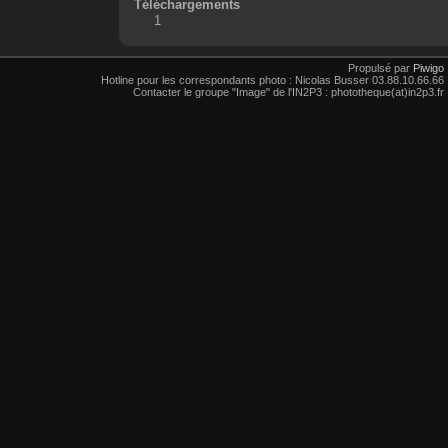
Téléchargements
1
Propulsé par
Piwigo
Hotline pour les correspondants photo : Nicolas Busser 03.88.10.66.66
Contacter le groupe "Image" de l'IN2P3 : phototheque(at)in2p3.fr