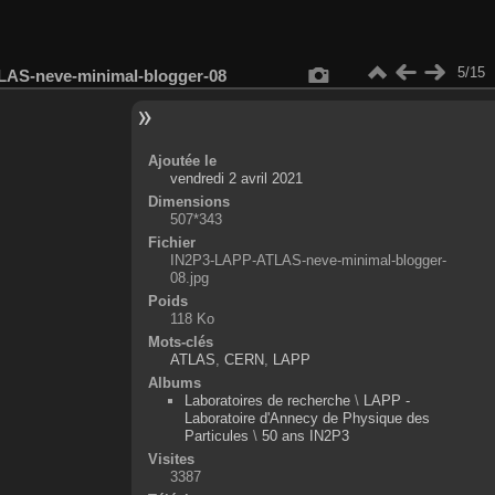
5/15
AS-neve-minimal-blogger-08
Ajoutée le
vendredi 2 avril 2021
Dimensions
507*343
Fichier
IN2P3-LAPP-ATLAS-neve-minimal-blogger-
08.jpg
Poids
118 Ko
Mots-clés
ATLAS
,
CERN
,
LAPP
Albums
Laboratoires de recherche
\
LAPP -
Laboratoire d'Annecy de Physique des
Particules
\
50 ans IN2P3
Visites
3387