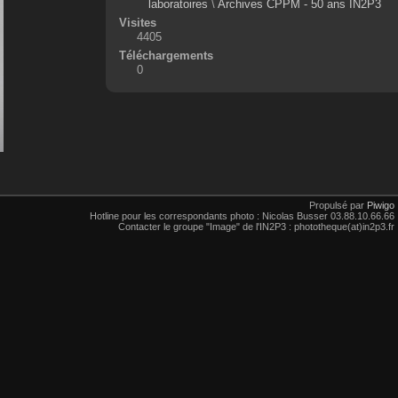
laboratoires
\
Archives CPPM - 50 ans IN2P3
Visites
4405
Téléchargements
0
Propulsé par
Piwigo
Hotline pour les correspondants photo : Nicolas Busser 03.88.10.66.66
Contacter le groupe "Image" de l'IN2P3 : phototheque(at)in2p3.fr