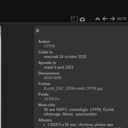
66/79
Auteur
CPPM
Créée le
mercredi 24 octobre 2018
Ajoutée le
mardi 6 avril 2021
Dimensions
6000*4000
Fichier
Euclid_DSC_0258-credit CPPM.jpg
Poids
16758 Ko
Mots-clés
50 ans IN2P3
,
cosmologie
,
CPPM
,
Euclid
,
infrarouge
,
Renoir
,
spectromètre
Albums
L'IN2P3 a 50 ans
\
Archives photos des