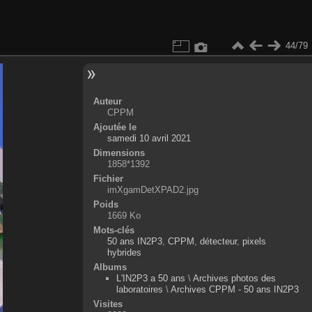
44/79
Auteur
CPPM
Ajoutée le
samedi 10 avril 2021
Dimensions
1858*1392
Fichier
imXgamDetXPAD2.jpg
Poids
1669 Ko
Mots-clés
50 ans IN2P3
,
CPPM
,
détecteur
,
pixels
hybrides
Albums
L'IN2P3 a 50 ans
\
Archives photos des
laboratoires
\
Archives CPPM - 50 ans IN2P3
Visites