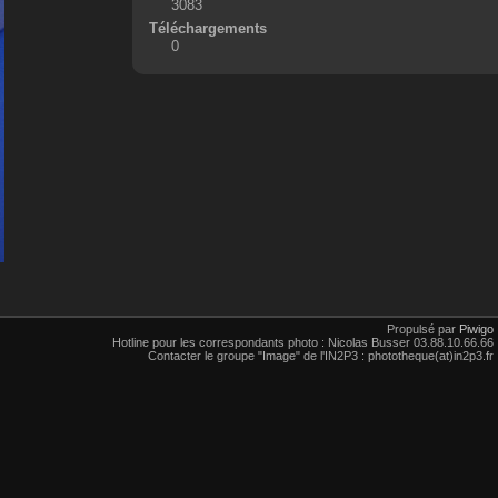
3083
Téléchargements
0
Propulsé par
Piwigo
Hotline pour les correspondants photo : Nicolas Busser 03.88.10.66.66
Contacter le groupe "Image" de l'IN2P3 : phototheque(at)in2p3.fr