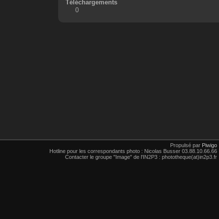
Téléchargements
0
Propulsé par
Piwigo
Hotline pour les correspondants photo : Nicolas Busser 03.88.10.66.66
Contacter le groupe "Image" de l'IN2P3 : phototheque(at)in2p3.fr