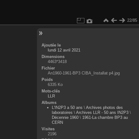
22/85
Ajoutée le
lundi 12 avril 2021
Dimensions
4463*3418
Fichier
An1960-1961-BP3 CIBA_Installat p4.jpg
Poids
6335 Ko
Mots-clés
LLR
Albums
L'IN2P3 a 50 ans
\
Archives photos des
laboratoires
\
Archives LLR - 50 ans IN2P3
\
Décennie 1960
\
1961-La chambre BP3 au
CERN
Visites
2196