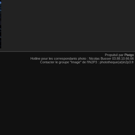
Propulsé par
Piwigo
Hotline pour les correspondants photo : Nicolas Busser 03.88.10.66.66
Contacter le groupe "Image" de l'IN2P3 : phototheque(at)in2p3.fr