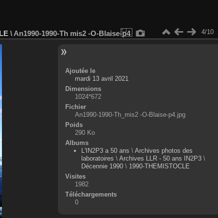
4/10
LE
\
An1990-1990-Th mis2 -O-Blaise-p4
Ajoutée le
mardi 13 avril 2021
Dimensions
1024*672
Fichier
An1990-1990-Th_mis2 -O-Blaise-p4.jpg
Poids
290 Ko
Albums
L'IN2P3 a 50 ans
\
Archives photos des
laboratoires
\
Archives LLR - 50 ans IN2P3
\
Décennie 1990
\
1990-THEMISTOCLE
Visites
1982
Téléchargements
0