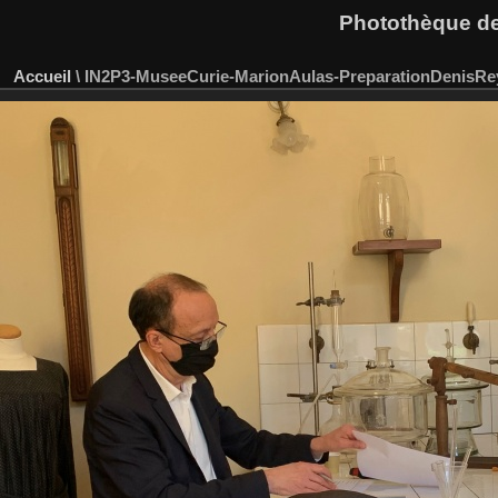
Photothèque des
Accueil
\
IN2P3-MuseeCurie-MarionAulas-PreparationDenisRe