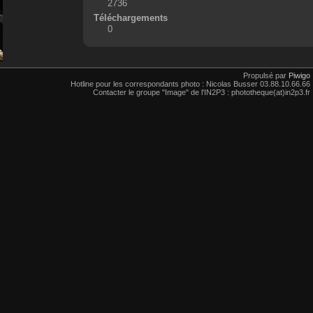
2736
Téléchargements
0
Propulsé par
Piwigo
Hotline pour les correspondants photo : Nicolas Busser 03.88.10.66.66
Contacter le groupe "Image" de l'IN2P3 : phototheque(at)in2p3.fr