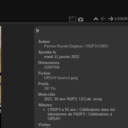
1/10428
Auteur
Perrine Royole-Degieux / IN2P3-CNRS
Ajoutée le
mardi 11 janvier 2022
Dimensions
1599*899
Fichier
ORSAY-laserx3.jpeg
Poids
197 Ko
Mots-clés
2021
,
50 ans IN2P3
,
IJCLab
,
orsay
Albums
L'IN2P3 a 50 ans
\
Célébrations dans les
laboratoires de l'IN2P3
\
Célébrations à
ORSAY
Visites