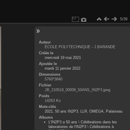
5/39
Auteur
ÉCOLE POLYTECHNIQUE - J.BARANDE
Créée le
mercredi 19 mai 2021
Ajoutée le
mardi 11 janvier 2022
Dimensions
5760*3840
Fichier
JB_210519_00009_50ANS_IN2P3.jpeg
Poids
14263 Ko
Mots-clés
2021
,
50 ans IN2P3
,
LLR
,
OMEGA
,
Palaiseau
Albums
L'IN2P3 a 50 ans
\
Célébrations dans les
laboratoires de l'IN2P3
\
Célébrations à