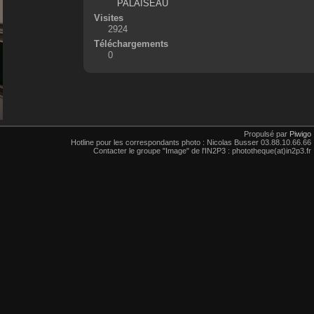
PALAISEAU
Visites
2924
Téléchargements
0
Propulsé par
Piwigo
Hotline pour les correspondants photo : Nicolas Busser 03.88.10.66.66
Contacter le groupe "Image" de l'IN2P3 : phototheque(at)in2p3.fr