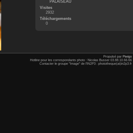
PALAISEAU
Visites
2932
Téléchargements
0
Propulsé par
Piwigo
Hotline pour les correspondants photo : Nicolas Busser 03.88.10.66.66
Contacter le groupe "Image" de l'IN2P3 : phototheque(at)in2p3.fr