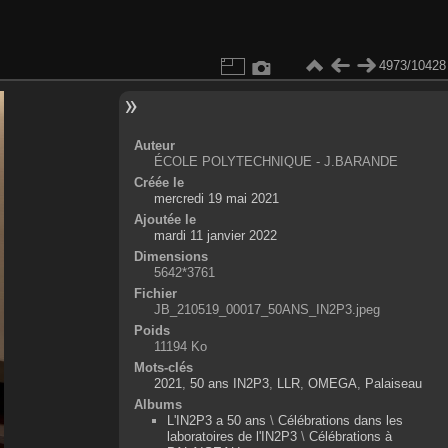
4973/10428
Auteur
ÉCOLE POLYTECHNIQUE - J.BARANDE
Créée le
mercredi 19 mai 2021
Ajoutée le
mardi 11 janvier 2022
Dimensions
5642*3761
Fichier
JB_210519_00017_50ANS_IN2P3.jpeg
Poids
11194 Ko
Mots-clés
2021
,
50 ans IN2P3
,
LLR
,
OMEGA
,
Palaiseau
Albums
L'IN2P3 a 50 ans
\
Célébrations dans les
laboratoires de l'IN2P3
\
Célébrations à