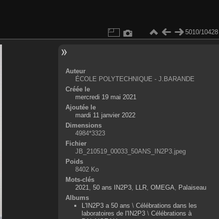
5010/10428
Auteur
ÉCOLE POLYTECHNIQUE - J.BARANDE
Créée le
mercredi 19 mai 2021
Ajoutée le
mardi 11 janvier 2022
Dimensions
4984*3323
Fichier
JB_210519_00033_50ANS_IN2P3.jpeg
Poids
8402 Ko
Mots-clés
2021
,
50 ans IN2P3
,
LLR
,
OMEGA
,
Palaiseau
Albums
L'IN2P3 a 50 ans
\
Célébrations dans les
laboratoires de l'IN2P3
\
Célébrations à