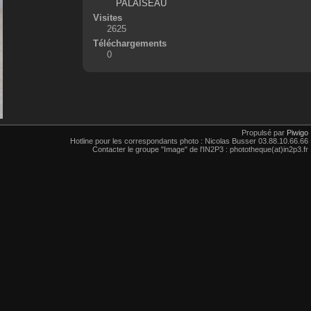
PALAISEAU
Visites
2625
Téléchargements
0
Propulsé par
Piwigo
Hotline pour les correspondants photo : Nicolas Busser 03.88.10.66.66
Contacter le groupe "Image" de l'IN2P3 : phototheque(at)in2p3.fr