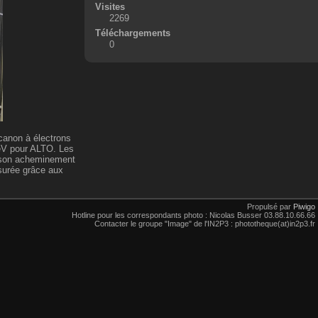
Visites
2269
Téléchargements
0
 canon à électrons
MeV pour ALTO. Les
ra son acheminement
ssurée grâce aux
Propulsé par
Piwigo
Hotline pour les correspondants photo : Nicolas Busser 03.88.10.66.66
Contacter le groupe "Image" de l'IN2P3 : phototheque(at)in2p3.fr