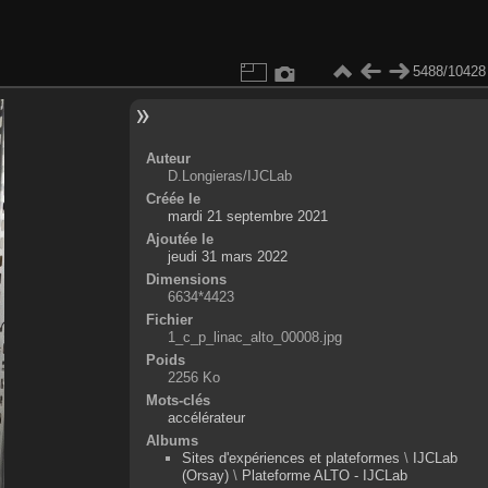
5488/10428
Auteur
D.Longieras/IJCLab
Créée le
mardi 21 septembre 2021
Ajoutée le
jeudi 31 mars 2022
Dimensions
6634*4423
Fichier
1_c_p_linac_alto_00008.jpg
Poids
2256 Ko
Mots-clés
accélérateur
Albums
Sites d'expériences et plateformes
\
IJCLab
(Orsay)
\
Plateforme ALTO - IJCLab