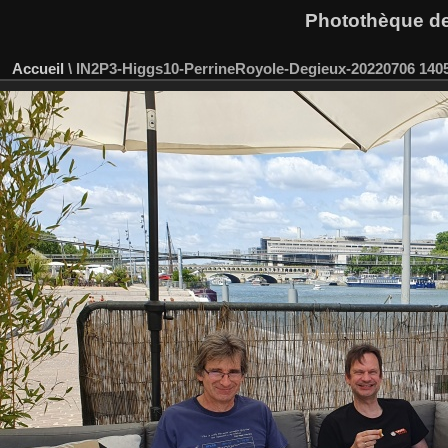
Photothèque des
Accueil
\
IN2P3-Higgs10-PerrineRoyole-Degieux-20220706 140