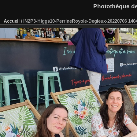
Photothèque des
Accueil
\
IN2P3-Higgs10-PerrineRoyole-Degieux-20220706 140