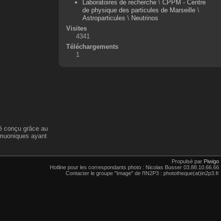
Laboratoires de recherche
\
CPPM - Centre
de physique des particules de Marseille
\
Astroparticules
\
Neutrinos
Visites
4341
Téléchargements
1
té conçu grâce au
 muoniques ayant
Propulsé par
Piwigo
Hotline pour les correspondants photo : Nicolas Busser 03.88.10.66.66
Contacter le groupe "Image" de l'IN2P3 : phototheque(at)in2p3.fr