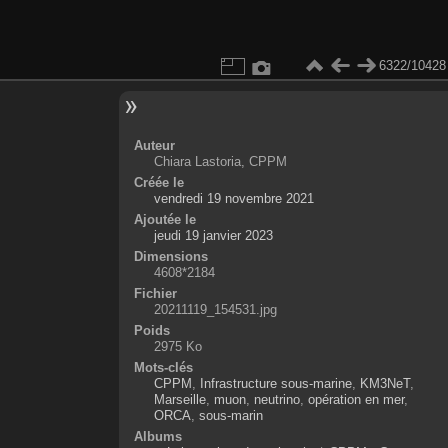
6322/10428
Auteur
Chiara Lastoria, CPPM
Créée le
vendredi 19 novembre 2021
Ajoutée le
jeudi 19 janvier 2023
Dimensions
4608*2184
Fichier
20211119_154531.jpg
Poids
2975 Ko
Mots-clés
CPPM
,
Infrastructure sous-marine
,
KM3NeT
,
Marseille
,
muon
,
neutrino
,
opération en mer
,
ORCA
,
sous-marin
Albums