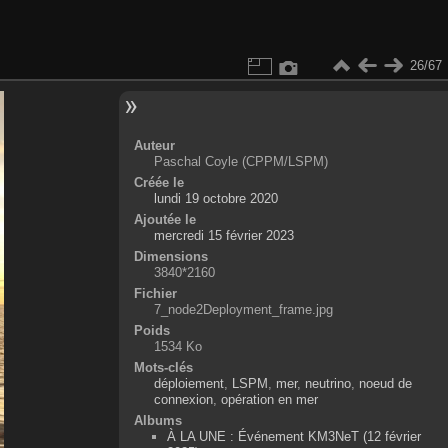
26/67
Auteur
Paschal Coyle (CPPM/LSPM)
Créée le
lundi 19 octobre 2020
Ajoutée le
mercredi 15 février 2023
Dimensions
3840*2160
Fichier
7_node2Deployment_frame.jpg
Poids
1534 Ko
Mots-clés
déploiement
,
LSPM
,
mer
,
neutrino
,
noeud de
connexion
,
opération en mer
Albums
À LA UNE : Événement KM3NeT (12 février