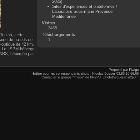
2025)
Sites d'expériences et plateformes
\
Laboratoire Sous-marin Provence
Méditerranée
Visites
3488
Téléchargements
Toulon, cette
 série de nœuds de
1
o-optique de 42 km.
s. Le LSPM héberge
CNRS, hébergée par
Propulsé par
Piwigo
Hotline pour les correspondants photo : Nicolas Busser 03.88.10.66.66
Contacter le groupe "Image" de l'IN2P3 : phototheque(at)in2p3.fr