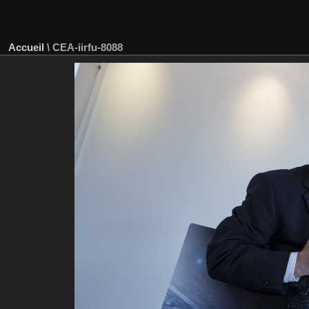
Accueil
\
CEA-iirfu-8088