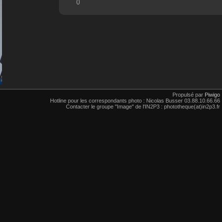
0
Propulsé par
Piwigo
Hotline pour les correspondants photo : Nicolas Busser 03.88.10.66.66
Contacter le groupe "Image" de l'IN2P3 : phototheque(at)in2p3.fr