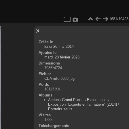
1681/10428
Créée le
lundi 26 mai 2014
Ajoutée le
mardi 28 février 2023
Dimensions
7086*4724
Fichier
CEA-iirfu-8088.jpg
Poids
16113 Ko
Albums
Actions Grand Public
\
Expositions
\
Exposition "Experts en la matière" (2014)
\
Portraits seuls
Visites
1833
Téléchargements