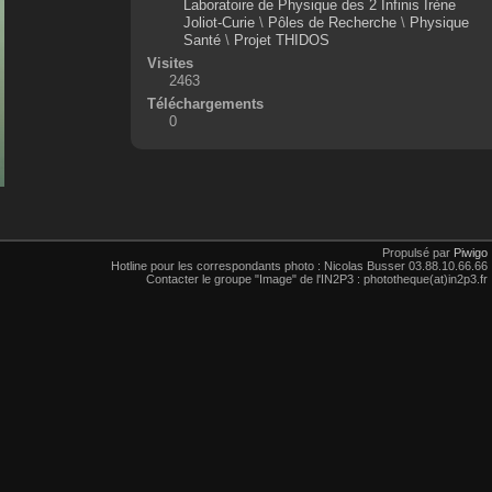
Laboratoire de Physique des 2 Infinis Irène
Joliot-Curie
\
Pôles de Recherche
\
Physique
Santé
\
Projet THIDOS
Visites
2463
Téléchargements
0
Propulsé par
Piwigo
Hotline pour les correspondants photo : Nicolas Busser 03.88.10.66.66
Contacter le groupe "Image" de l'IN2P3 : phototheque(at)in2p3.fr