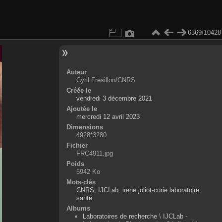
6369/10428
Auteur
Cyril Fresillon/CNRS
Créée le
vendredi 3 décembre 2021
Ajoutée le
mercredi 12 avril 2023
Dimensions
4928*3280
Fichier
FRC4911.jpg
Poids
5942 Ko
Mots-clés
CNRS
,
IJCLab
,
irene joliot-curie laboratoire
,
santé
Albums
Laboratoires de recherche
\
IJCLab -