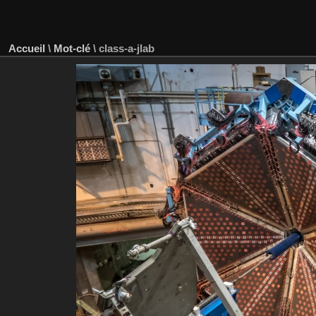
Accueil
\
Mot-clé
\
class-a-jlab