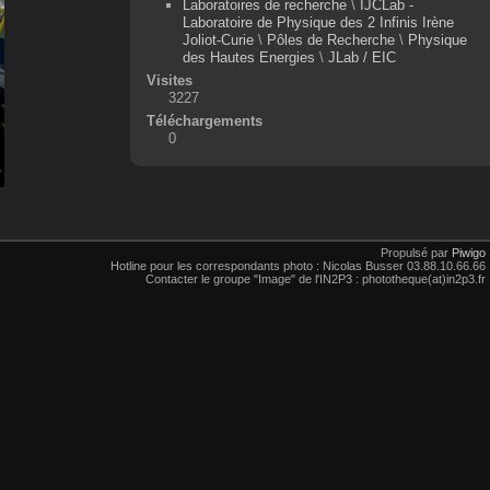
Laboratoires de recherche
\
IJCLab -
Laboratoire de Physique des 2 Infinis Irène
Joliot-Curie
\
Pôles de Recherche
\
Physique
des Hautes Energies
\
JLab / EIC
Visites
3227
Téléchargements
0
Propulsé par
Piwigo
Hotline pour les correspondants photo : Nicolas Busser 03.88.10.66.66
Contacter le groupe "Image" de l'IN2P3 : phototheque(at)in2p3.fr