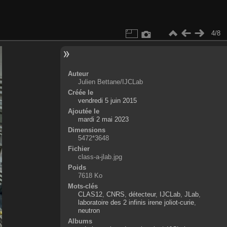
4/8
Auteur
Julien Bettane/IJCLab
Créée le
vendredi 5 juin 2015
Ajoutée le
mardi 2 mai 2023
Dimensions
5472*3648
Fichier
class-a-jlab.jpg
Poids
7618 Ko
Mots-clés
CLAS12
,
CNRS
,
détecteur
,
IJCLab
,
JLab
,
laboratoire des 2 infinis irene joliot-curie
,
neutron
Albums