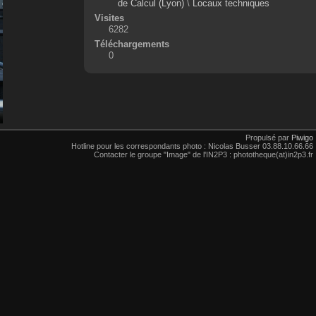
de Calcul (Lyon)
\
Locaux techniques
Visites
6282
Téléchargements
0
Propulsé par
Piwigo
Hotline pour les correspondants photo : Nicolas Busser 03.88.10.66.66
Contacter le groupe "Image" de l'IN2P3 : phototheque(at)in2p3.fr