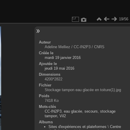
19/56
Auteur
Adeline Melliez / CC-IN2P3 / CNRS
Créée le
mardi 19 janvier 2016
Ajoutée le
jeudi 19 mai 2016
Dimensions
4200*2822
Fichier
Stockage tampon eau glacée en toiture(1).jpg
Poids
7418 Ko
Mots-clés
CC-IN2P3
,
eau glacée
,
secours
,
stockage
tampon
,
Vil2
Albums
Sites d'expériences et plateformes
\
Centre