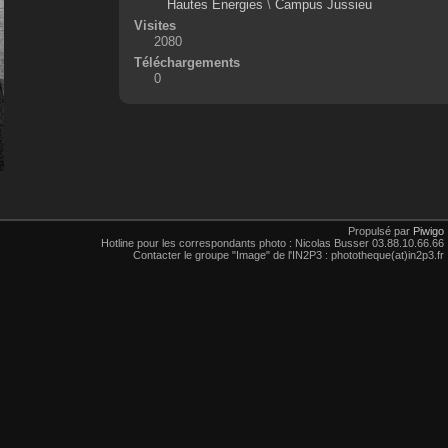
Hautes Énergies
\
Campus Jussieu
Visites
2080
Téléchargements
0
Propulsé par
Piwigo
Hotline pour les correspondants photo : Nicolas Busser 03.88.10.66.66
Contacter le groupe "Image" de l'IN2P3 : phototheque(at)in2p3.fr