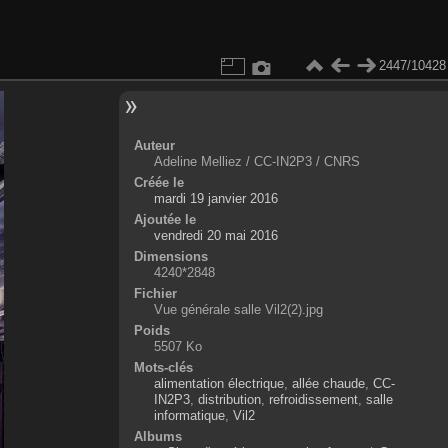
2447/10428
Auteur
Adeline Melliez / CC-IN2P3 / CNRS
Créée le
mardi 19 janvier 2016
Ajoutée le
vendredi 20 mai 2016
Dimensions
4240*2848
Fichier
Vue générale salle Vil2(2).jpg
Poids
5507 Ko
Mots-clés
alimentation électrique
,
allée chaude
,
CC-
IN2P3
,
distribution
,
refroidissement
,
salle
informatique
,
Vil2
Albums