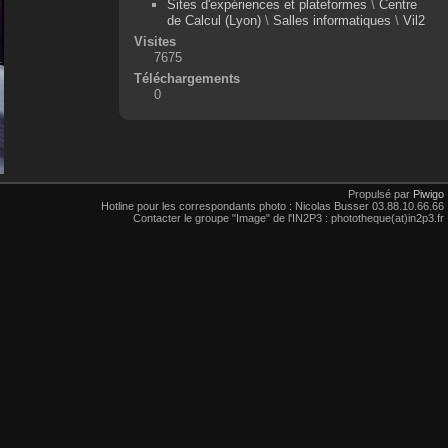
Sites d'expériences et plateformes
\
Centre
de Calcul (Lyon)
\
Salles informatiques
\
Vil2
Visites
7675
Téléchargements
0
Propulsé par
Piwigo
Hotline pour les correspondants photo : Nicolas Busser 03.88.10.66.66
Contacter le groupe "Image" de l'IN2P3 : phototheque(at)in2p3.fr