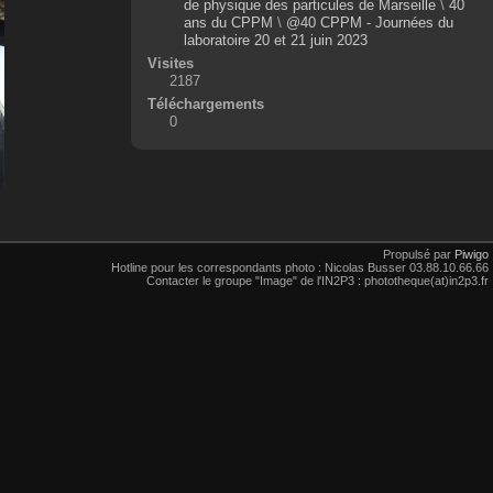
de physique des particules de Marseille
\
40
ans du CPPM
\
@40 CPPM - Journées du
laboratoire 20 et 21 juin 2023
Visites
2187
Téléchargements
0
Propulsé par
Piwigo
Hotline pour les correspondants photo : Nicolas Busser 03.88.10.66.66
Contacter le groupe "Image" de l'IN2P3 : phototheque(at)in2p3.fr