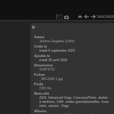
7443/10428
Auteur
Jérôme Degallaix (LMA)
Créée le
mardi 5 septembre 2023
Ajoutée le
mardi 30 avril 2024
Dimensions
3168*4752
Fichier
_IMG3264 1.jpg
Poids
2391 Ko
Mots-clés
2024
,
Advanced Virgo
,
ConcoursPhoto
,
étoiles
à neutrons
,
LMA
,
ondes gravitationnelles
,
trous
noirs
,
univers
,
Virgo
Albums