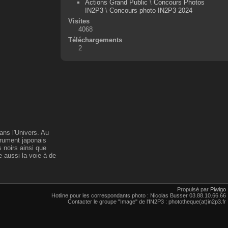
Actions Grand Public
\
Concours Photos
IN2P3
\
Concours photo IN2P3 2024
Visites
4068
Téléchargements
2
ans l'Univers. Au
trument japonais
 noirs ainsi que
 aussi la voie à de
Propulsé par
Piwigo
Hotline pour les correspondants photo : Nicolas Busser 03.88.10.66.66
Contacter le groupe "Image" de l'IN2P3 : phototheque(at)in2p3.fr