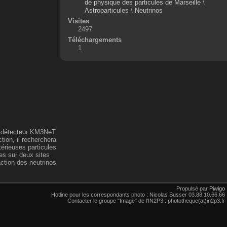
de physique des particules de Marseille
\
Astroparticules
\
Neutrinos
Visites
2497
Téléchargements
1
le détecteur KM3NeT
ion, il recherchera
érieuses particules
es sur deux sites
action des neutrinos
Propulsé par
Piwigo
Hotline pour les correspondants photo : Nicolas Busser 03.88.10.66.66
Contacter le groupe "Image" de l'IN2P3 : phototheque(at)in2p3.fr