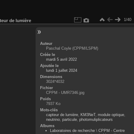
1/40
teur de lumière
Auteur
Paschal Coyle (CPPM/LSPM)
Créée le
mardi 5 avril 2022
Ajoutée le
lundi 1 juillet 2024
Dimensions
3024*4032
Fichier
CPPM - UMR7346.jpg
Poids
7937 Ko
Mots-clés
capteur de lumière
,
KM3NeT
,
module optique
,
neutrino
,
particule
,
photomuliplicateurs
Albums
Laboratoires de recherche
\
CPPM - Centre