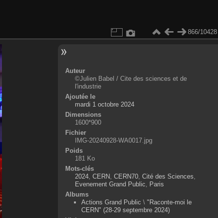
866/10428
Auteur
©Julien Babel / Cite des sciences et de
l'industrie
Ajoutée le
mardi 1 octobre 2024
Dimensions
1600*900
Fichier
IMG-20240928-WA0017.jpg
Poids
181 Ko
Mots-clés
2024
,
CERN
,
CERN70
,
Cité des Sciences
,
Evenement Grand Public
,
Paris
Albums
Actions Grand Public
\
"Raconte-moi le
CERN" (28-29 septembre 2024)