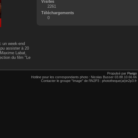
Visites
2261
Téléchargements
0
ic un week-end
pu assister à 20
t Maxime Labat,
ection du film "Le
Propulsé par
Piwigo
Hotline pour les correspondants photo : Nicolas Busser 03.88.10.66.66
Contacter le groupe "Image" de l'IN2P3 : phototheque(at)in2p3.fr