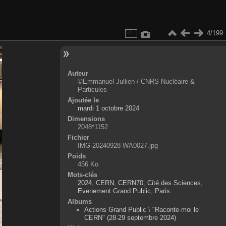
4/199
Auteur
©Emmanuel Jullien / CNRS Nucléaire &
Particules
Ajoutée le
mardi 1 octobre 2024
Dimensions
2048*1152
Fichier
IMG-20240928-WA0027.jpg
Poids
456 Ko
Mots-clés
2024
,
CERN
,
CERN70
,
Cité des Sciences
,
Evenement Grand Public
,
Paris
Albums
Actions Grand Public
\
"Raconte-moi le
CERN" (28-29 septembre 2024)