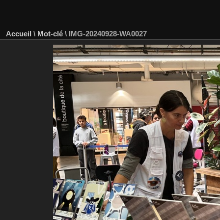
Accueil
\
Mot-clé
\
IMG-20240928-WA0027