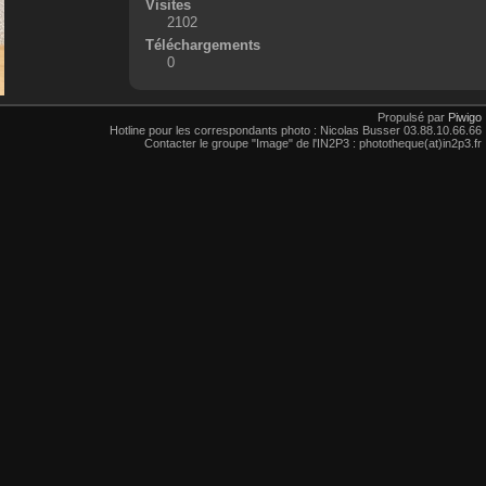
Visites
2102
Téléchargements
0
Propulsé par
Piwigo
Hotline pour les correspondants photo : Nicolas Busser 03.88.10.66.66
Contacter le groupe "Image" de l'IN2P3 : phototheque(at)in2p3.fr