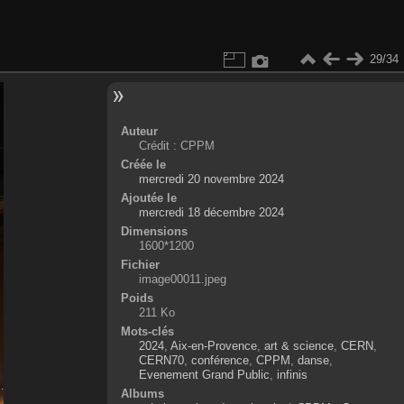
29/34
Auteur
Crédit : CPPM
Créée le
mercredi 20 novembre 2024
Ajoutée le
mercredi 18 décembre 2024
Dimensions
1600*1200
Fichier
image00011.jpeg
Poids
211 Ko
Mots-clés
2024
,
Aix-en-Provence
,
art & science
,
CERN
,
CERN70
,
conférence
,
CPPM
,
danse
,
Evenement Grand Public
,
infinis
Albums