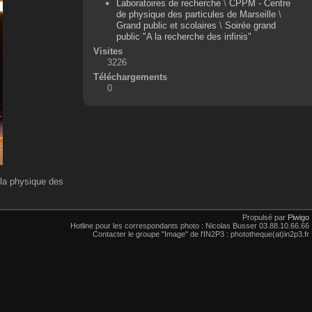
Laboratoires de recherche
\
CPPM - Centre
de physique des particules de Marseille
\
Grand public et scolaires
\
Soirée grand
public "A la recherche des infinis"
Visites
3226
Téléchargements
0
 la physique des
Propulsé par
Piwigo
Hotline pour les correspondants photo : Nicolas Busser 03.88.10.66.66
Contacter le groupe "Image" de l'IN2P3 : phototheque(at)in2p3.fr