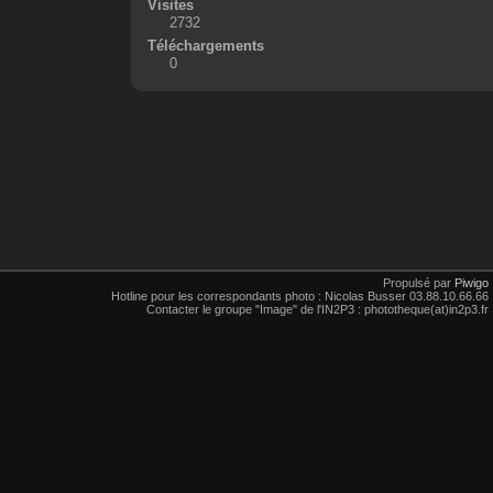
Visites
2732
Téléchargements
0
Propulsé par
Piwigo
Hotline pour les correspondants photo : Nicolas Busser 03.88.10.66.66
Contacter le groupe "Image" de l'IN2P3 : phototheque(at)in2p3.fr