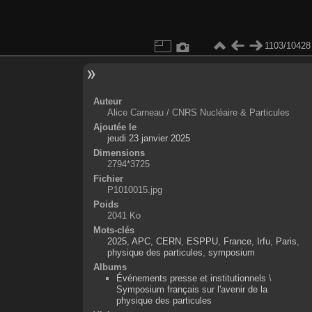
1103/10428
Auteur
Alice Carneau / CNRS Nucléaire & Particules
Ajoutée le
jeudi 23 janvier 2025
Dimensions
2794*3725
Fichier
P1010015.jpg
Poids
2041 Ko
Mots-clés
2025
,
APC
,
CERN
,
ESPPU
,
France
,
Irfu
,
Paris
,
physique des particules
,
symposium
Albums
Événements presse et institutionnels
\
Symposium français sur l'avenir de la
physique des particules